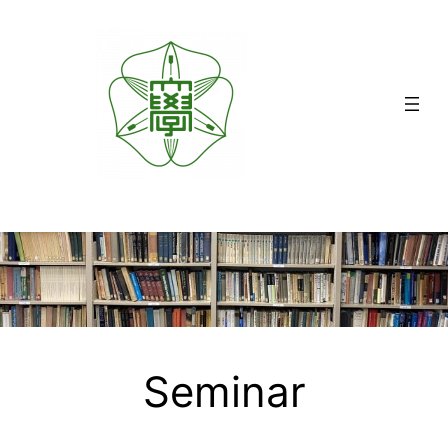
内
容
を
ス
キ
ッ
プ
Seminar