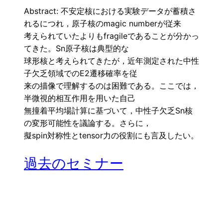
Abstract: 不安定核における実験データが蓄積さ
れるにつれ，原子核のmagic numberが従来
考えられていたよりもfragileであることが分かっ
てきた。Sn原子核は典型的な
球形核と考えられてきたが，近年測定された中性
子欠乏領域でのE2遷移確率を従
来の描像で理解するのは困難である。ここでは，
半微視的相互作用を用いた自己
無撞着平均場計算に基づいて，中性子欠乏Sn核
の変形可能性を議論する。さらに，
擬spin対称性とtensor力の役割にも言及したい。
過去のセミナー